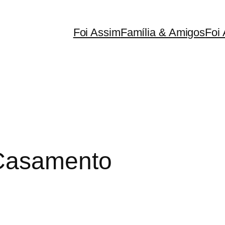
Foi Assim
Família & Amigos
Foi 
 Casamento