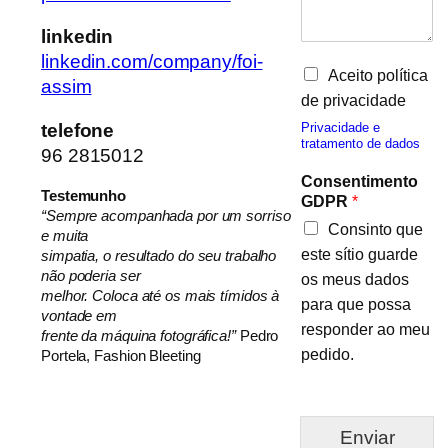
linkedin
linkedin.com/company/foi-
Aceito política
assim
de privacidade
telefone
Privacidade e
tratamento de dados
96 2815012
Consentimento
Testemunho
GDPR
*
“Sempre acompanhada por um sorriso
Consinto que
e muita
este sítio guarde
simpatia, o resultado do seu trabalho
não poderia ser
os meus dados
melhor. Coloca até os mais tímidos à
para que possa
vontade em
responder ao meu
frente da máquina fotográfica!”
Pedro
pedido.
Portela, Fashion Bleeting
Enviar