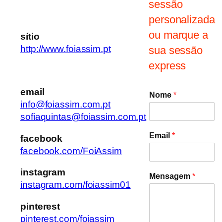
sessão
personalizada
ou marque a
sítio
http://www.foiassim.pt
sua sessão
express
email
Nome
*
info@foiassim.com.pt
sofiaquintas@foiassim.com.pt
Email
*
facebook
facebook.com/FoiAssim
instagram
Mensagem
*
instagram.com/foiassim01
pinterest
pinterest.com/foiassim