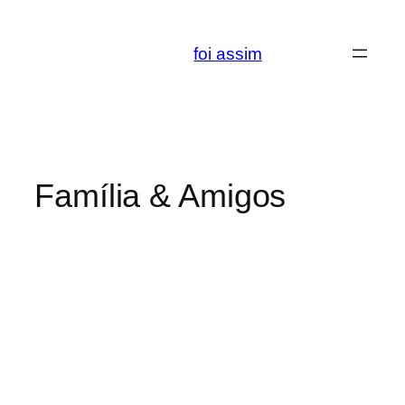
Saltar
para
foi assim
o
conteúdo
Família & Amigos