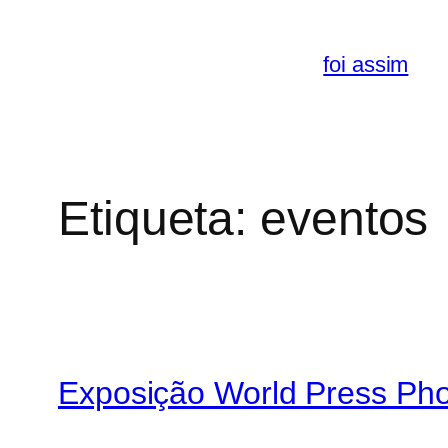
Saltar
para
foi assim
o
conteúdo
Etiqueta:
eventos
Exposição World Press Ph