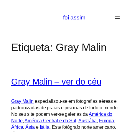
Saltar
para
foi assim
o
conteúdo
Etiqueta:
Gray Malin
Gray Malin – ver do céu
Gray Malin
especializou-se em fotografias aéreas e
padronizadas de praias e piscinas de todo o mundo.
No seu site podem ver-se galerias da
América do
Norte
,
América Central e do Sul
,
Austrália
,
Europa
,
África
,
Ásia
e
Itália
. Este fotógrafo norte americano,