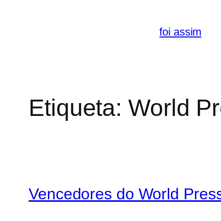
Saltar
para
foi assim
o
conteúdo
Etiqueta:
World Pr
Vencedores do World Pres