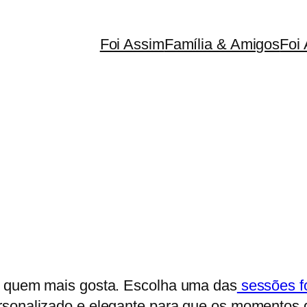
Foi Assim
Família & Amigos
Foi 
e quem mais gosta. Escolha uma das
sessões fo
ersonalizado e elegante para que os momento