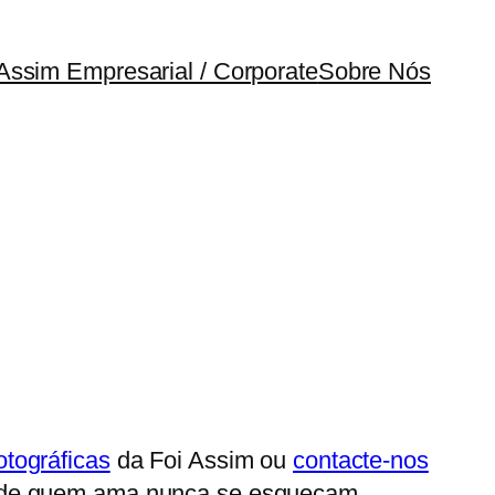
Assim Empresarial / Corporate
Sobre Nós
tográficas
da Foi Assim ou
contacte-nos
s de quem ama nunca se esqueçam.