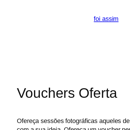
Saltar
para
foi assim
o
conteúdo
Vouchers Oferta
Ofereça sessões fotográficas aqueles d
com a sua ideia. Ofereça um voucher p