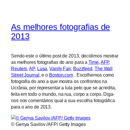
As melhores fotografias de
2013
Sendo este o último post de 2013, decidimos mostrar
as melhores fotografias do ano para a
Time
,
AFP
,
Reuters
,
AP
,
Lusa
,
Vanity Fair
,
Buzzfeed
,
The Wall
Street Journal
, e o
Boston.com
. Escolhemos como
fotografia do ano a que mostra os confrontos na
Ucrânia, por representar a luta pelo que se acredita,
feita em todo o mundo, na rua, corpo a corpo. Diga-
nos nos comentários qual a sua escolha fotográfica
para o ano de 2013.
© Genya Savilov /AFP/ Getty Images