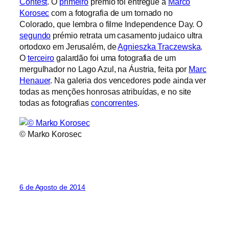
Contest
. O
primeiro
prémio foi entregue a
Marco
Korosec
com a fotografia de um tornado no
Colorado, que lembra o filme Independence Day. O
segundo
prémio retrata um casamento judaico ultra
ortodoxo em Jerusalém, de
Agnieszka Traczewska
.
O
terceiro
galardão foi uma fotografia de um
mergulhador no Lago Azul, na Áustria, feita por
Marc
Henauer
. Na galeria dos vencedores pode ainda ver
todas as menções honrosas atribuídas, e no site
todas as fotografias
concorrentes
.
© Marko Korosec
6 de Agosto de 2014