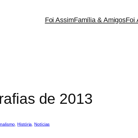
Foi Assim
Família & Amigos
Foi 
rafias de 2013
rnalismo
, 
História
, 
Notícias