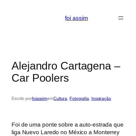
Saltar
para
foi assim
o
conteúdo
Alejandro Cartagena –
Car Poolers
Escrito por
foiassim
em
Cultura
, 
Fotografia
, 
Inspiração
Foi de uma ponte sobre a auto-estrada que
liga Nuevo Laredo no México a Monterrey