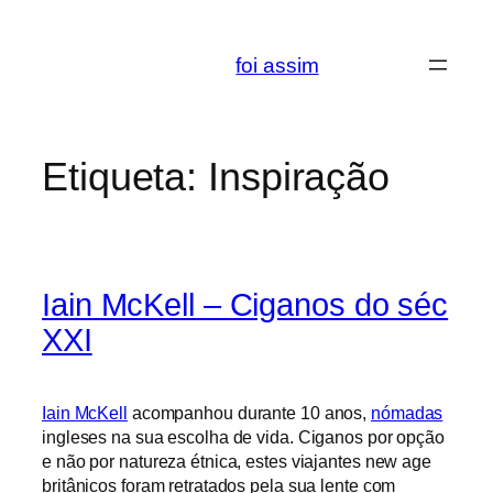
Saltar
para
foi assim
o
conteúdo
Etiqueta:
Inspiração
Iain McKell – Ciganos do séc
XXI
Iain McKell
acompanhou durante 10 anos,
nómadas
ingleses na sua escolha de vida. Ciganos por opção
e não por natureza étnica, estes viajantes new age
britânicos foram retratados pela sua lente com