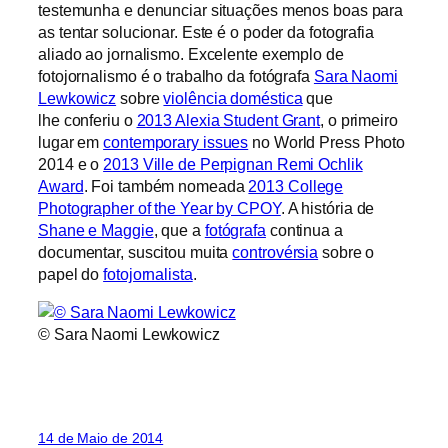
testemunha e denunciar situações menos boas para
as tentar solucionar. Este é o poder da fotografia
aliado ao jornalismo. Excelente exemplo de
fotojornalismo é o trabalho da fotógrafa
Sara Naomi
Lewkowicz
sobre
violência doméstica
que
lhe conferiu o
2013 Alexia Student Grant
, o primeiro
lugar em
contemporary issues
no World Press Photo
2014 e o
2013 Ville de Perpignan Remi Ochlik
Award
. Foi também nomeada
2013 College
Photographer of the Year by CPOY
. A história de
Shane e Maggie
, que a
fotógrafa
continua a
documentar, suscitou muita
controvérsia
sobre o
papel do
fotojornalista
.
© Sara Naomi Lewkowicz
14 de Maio de 2014