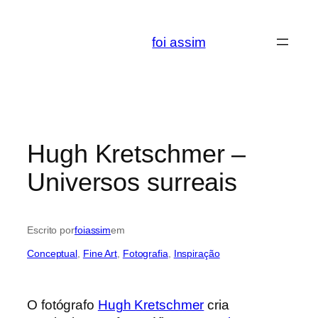
Saltar
para
foi assim
o
conteúdo
Hugh Kretschmer –
Universos surreais
Escrito por
foiassim
em
Conceptual
, 
Fine Art
, 
Fotografia
, 
Inspiração
O fotógrafo
Hugh Kretschmer
cria