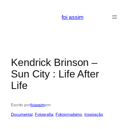
Saltar
para
foi assim
o
conteúdo
Kendrick Brinson –
Sun City : Life After
Life
Escrito por
foiassim
em
Documental
, 
Fotografia
, 
Fotojornalismo
, 
Inspiração