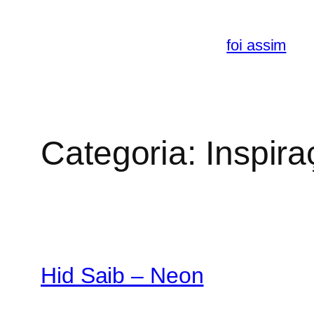
Saltar
para
foi assim
o
conteúdo
Categoria:
Inspir
Hid Saib – Neon