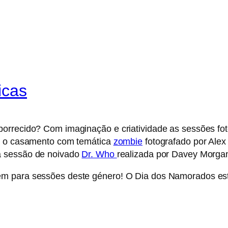
icas
borrecido? Com imaginação e criatividade as sessões fo
se o casamento com temática
zombie
fotografado por Alex
a sessão de noivado
Dr. Who
realizada por Davey Morga
em para sessões deste género! O Dia dos Namorados e