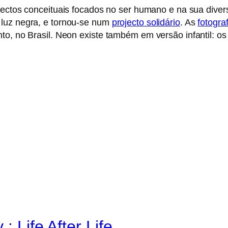
ojectos conceituais focados no ser humano e na sua diver
 luz negra, e tornou-se num
projecto solidário
. As
fotogra
to, no Brasil. Neon existe também em versão infantil: o
: Life After Life