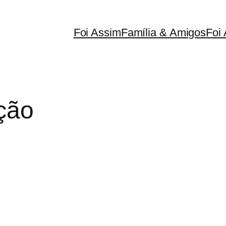
Foi Assim
Família & Amigos
Foi 
ação