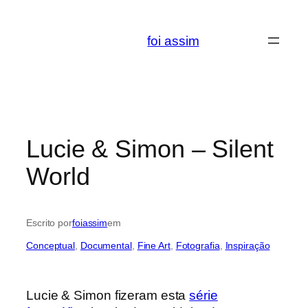
Saltar
para
foi assim
o
conteúdo
Lucie & Simon – Silent
World
Escrito por
foiassim
em
Conceptual
, 
Documental
, 
Fine Art
, 
Fotografia
, 
Inspiração
Lucie & Simon fizeram esta
série